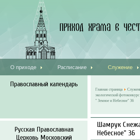
О приходе
Расписание
Служение
Православный календарь
Главная страница
Служен
экологический фотоконкурс
" Земное и Небесное" 36
Шамрук Снежан
Русская Православная
Небесное" 36
Церковь Московский